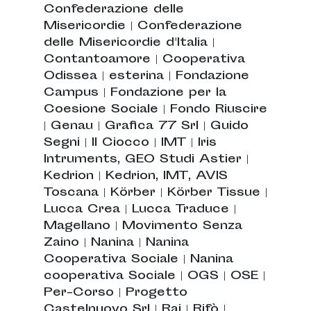
Confederazione delle
Misericordie
|
Confederazione
delle Misericordie d'Italia
|
Contantoamore
|
Cooperativa
Odissea
|
esterina
|
Fondazione
Campus
|
Fondazione per la
Coesione Sociale
|
Fondo Riuscire
|
Genau
|
Grafica 77 Srl
|
Guido
Segni
|
Il Ciocco
|
IMT
|
Iris
Intruments, GEO Studi Astier
|
Kedrion
|
Kedrion, IMT, AVIS
Toscana
|
Körber
|
Körber Tissue
|
Lucca Crea
|
Lucca Traduce
|
Magellano
|
Movimento Senza
Zaino
|
Nanina
|
Nanina
Cooperativa Sociale
|
Nanina
cooperativa Sociale
|
OGS
|
OSE
|
Per-Corso
|
Progetto
Castelnuovo Srl
|
Rai
|
Rifò
|