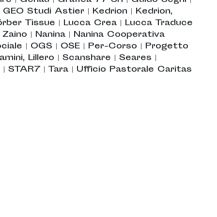
ire
|
Genau
|
Grafica 77 Srl
|
Guido Segni
|
, GEO Studi Astier
|
Kedrion
|
Kedrion,
örber Tissue
|
Lucca Crea
|
Lucca Traduce
 Zaino
|
Nanina
|
Nanina Cooperativa
ciale
|
OGS
|
OSE
|
Per-Corso
|
Progetto
amini, Lillero
|
Scanshare
|
Seares
|
|
STAR7
|
Tara
|
Ufficio Pastorale Caritas