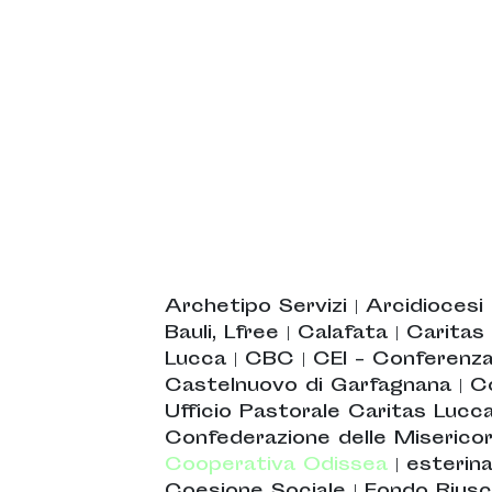
Archetipo Servizi
|
Arcidiocesi
Bauli, Lfree
|
Calafata
|
Caritas
Lucca
|
CBC
|
CEI - Conferenza
Castelnuovo di Garfagnana
|
C
Ufficio Pastorale Caritas Lucc
Confederazione delle Misericord
Cooperativa Odissea
|
esterin