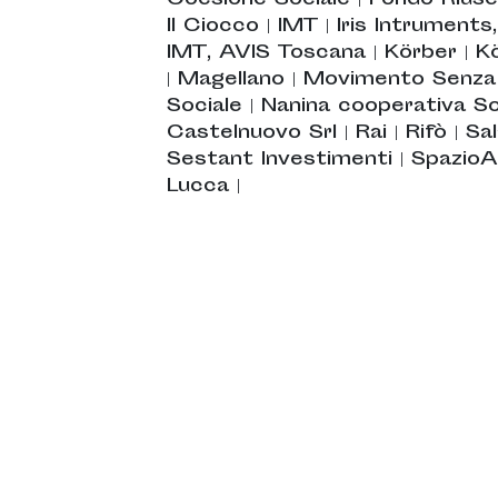
Coesione Sociale
|
Fondo Riusc
Il Ciocco
|
IMT
|
Iris Intruments
IMT, AVIS Toscana
|
Körber
|
K
|
Magellano
|
Movimento Senza
Sociale
|
Nanina cooperativa So
Castelnuovo Srl
|
Rai
|
Rifò
|
Sal
Sestant Investimenti
|
SpazioA
Lucca
|