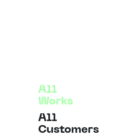
All
Works
All
Customers